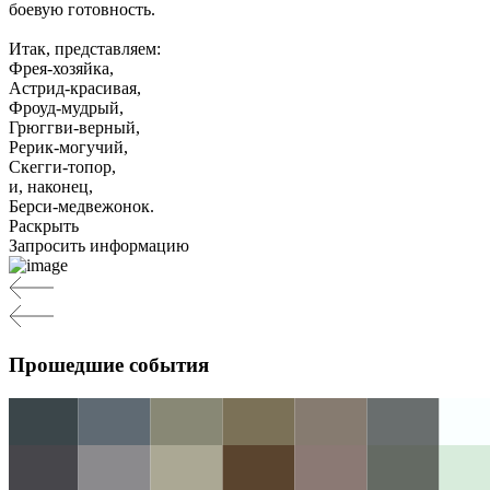
боевую готовность.
Итак, представляем:
Фрeя-хозяйка,
Астрид-красивая,
Фроуд-мудрый,
Грюггви-верный,
Рерик-могучий,
Скегги-топор,
и, наконец,
Берси-медвежонок.
Раскрыть
Запросить информацию
Прошедшие события