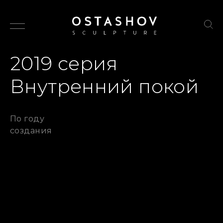
2019 серия
Автор
Каталог
Внутренний покой
События
По году
Контакты
создания
Вес
Высота
Избранное
Цена
Год