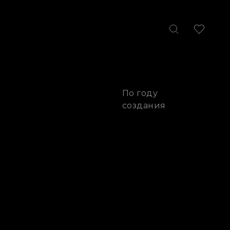
По году
создания
Вес
Высота
Цена
Год
(13
KB)